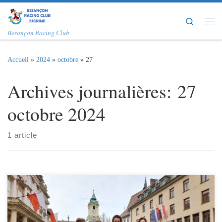
Passer au contenu
Search
Me
Besançon Racing Club
Accueil
»
2024
»
octobre
»
27
Archives journalières:
27
octobre 2024
1 article
Du mardi 22 au samedi 26 octobre, notre groupe « M15-M17