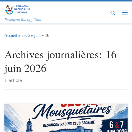
Passer au contenu
Search
Me
Besançon Racing Club
Accueil
»
2026
»
juin
»
16
Archives journalières:
16
juin 2026
1 article
Le weekend du 6-7 juin se déroulait le Tournoi des Jeunes