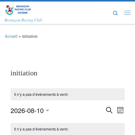
Passer au contenu
Search
Me
Besançon Racing Club
Accueil
»
initiation
initiation
Il n’y a pas d’évènements à venir.
R
N
2026-08-10
R
M
e
o
a
S
c
e
C
i
h
é
s
Il n’y a pas d’évènements à venir.
v
e