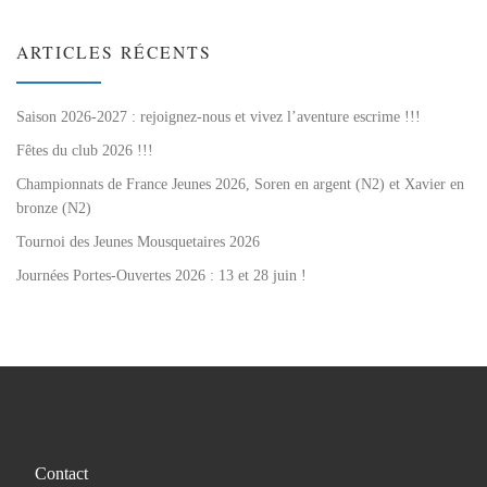
s
.
a
e
É
ARTICLES RÉCENTS
v
É
v
i
v
Saison 2026-2027 : rejoignez-nous et vivez l’aventure escrime !!!
è
Fêtes du club 2026 !!!
n
g
è
Championnats de France Jeunes 2026, Soren en argent (N2) et Xavier en
e
bronze (N2)
a
n
m
Tournoi des Jeunes Mousquetaires 2026
t
e
Journées Portes-Ouvertes 2026 : 13 et 28 juin !
e
i
m
n
t
o
e
n
n
d
t
Contact