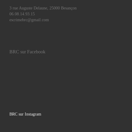
e
s
3 rue Auguste Delaune, 25000 Besançon
06.08.14.93.15
escrimebrc@gmail.com
v
u
e
BRC sur Facebook
s
É
v
è
BRC sur Instagram
n