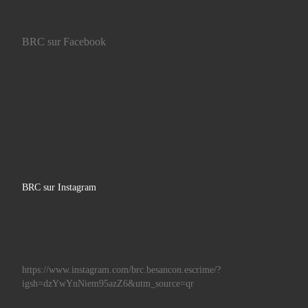
BRC sur Facebook
BRC sur Instagram
https://www.instagram.com/brc.besancon.escrime/?
igsh=dzYwYnNiem95azZ6&utm_source=qr