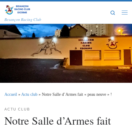
Passer au contenu
Search
Me
Besançon Racing Club
Accueil
»
Actu club
»
Notre Salle d’Armes fait « peau neuve » !
ACTU CLUB
Notre Salle d’Armes fait