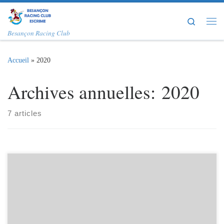
Passer au contenu
Search
Me
Besançon Racing Club
Accueil
»
2020
Archives annuelles:
2020
7 articles