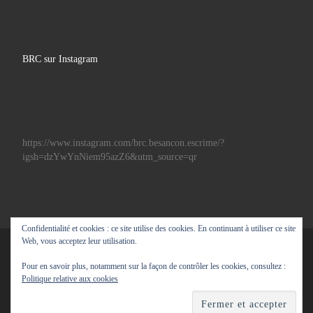
BRC sur Instagram
https://www.instagram.com/brc.besancon.escrime/?
igsh=dzYwYnNiem95azZ6&utm_source=qr
Confidentialité et cookies : ce site utilise des cookies. En continuant à utiliser ce site
Web, vous acceptez leur utilisation.
© 2026
BRC escrime
– Tous droits réservés
Pour en savoir plus, notamment sur la façon de contrôler les cookies, consultez :
Propulsé par
WP
– Réalisé avec the
Thème Customizr
Politique relative aux cookies