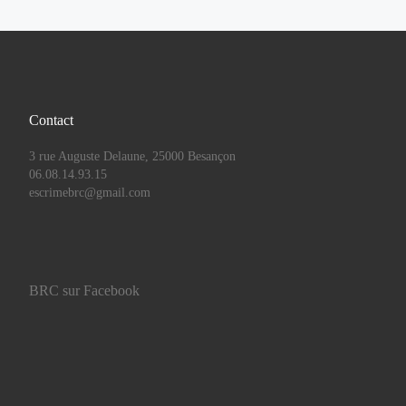
Contact
3 rue Auguste Delaune, 25000 Besançon
06.08.14.93.15
escrimebrc@gmail.com
BRC sur Facebook