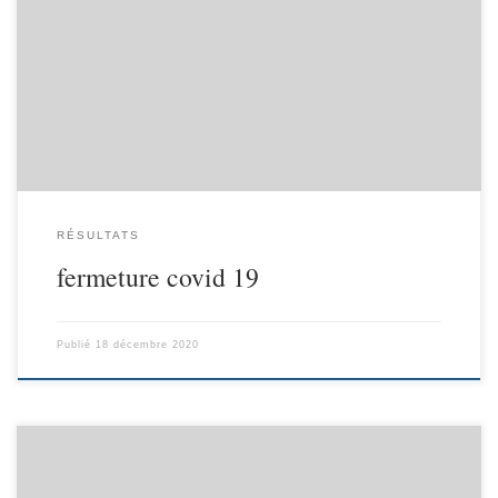
La reprise à été de courte durée ! Rendez-vous en 2021…Au vu de
l’évolution de la situation sanitaire dans le département, Joël
MATHURIN, préfet du Doubs, a décidé l’interdiction d’ouverture
des établissements sportifs couverts pour les activités extrascolaires
à compter du 16 décembre
RÉSULTATS
fermeture covid 19
Publié
18 décembre 2020