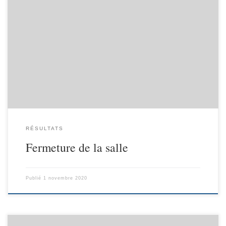
Bonjour à tous, Le club va devoir fermer ses portes quelques
temps… on espère que la situation sanitaire va s’améliorer pour
vous retrouver le plus vite possible . Les entraînements sont
suspendus à partir du 2 novembre pour une durée minimale de 4
semaines. Nous espérons vous retrouver tous le […]
RÉSULTATS
Fermeture de la salle
Publié
1 novembre 2020