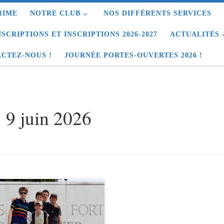
RIME
NOTRE CLUB
NOS DIFFÉRENTS SERVICES
NSCRIPTIONS ET INSCRIPTIONS 2026-2027
ACTUALITÉS
CTEZ-NOUS !
JOURNÉE PORTES-OUVERTES 2026 !
:
9 juin 2026
di 30 mai dernier, nos jeunes
voles étaient à Lausane pour
ter le musée Olympique !!! Afin
écompenser nos jeunes licenciés