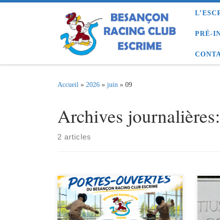
L’ESC
Passer au contenu
PRÉ-I
CONTA
Accueil
»
2026
»
juin
»
09
Archives journalières
2 articles
Le samedi 13 juin et le dimanche 28
Same
juin, viens découvrir l’escrime et
béné
notre salle d’Armes lors des Journées
visi
Portes-Ouvertes 2026 ! Enfant à
de r