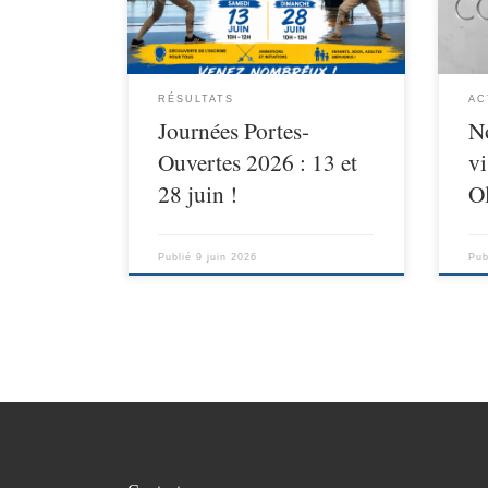
partir de 4 ans, adolescent ou adulte,
pour
notre salle d’escrime t’ouvre ses
assoc
portes de 10h à 12h pour te faire
un d
découvrir notre passion !!! Ateliers de
bord
RÉSULTATS
AC
[…]
[…]
Journées Portes-
N
Ouvertes 2026 : 13 et
vi
28 juin !
O
Publié
9 juin 2026
Pub