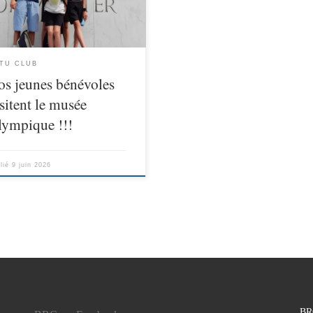
 la grande aide apportée à notre
iation tout au long de la saison,
éplacement avait été organisé au
 du lac Léman afin de passer un
TU CLUB
os jeunes bénévoles
sitent le musée
lympique !!!
lié
9 juin 2026
BR