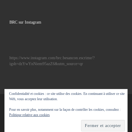
BRC sur Instagram
https://www.instagram.com/brc.besancon.escrime/?
igsh=dzYwYnNiem95azZ6&utm_source=qr
Confidentialité et cookies : ce site utilise des cookies. En continuant à utiliser ce site
Web, vous acceptez leur utilisation.
© 2026
BRC escrime
– Tous droits réservés
Pour en savoir plus, notamment sur la façon de contrôler les cookies, consultez :
Propulsé par
WP
– Réalisé avec the
Thème Customizr
Politique relative aux cookies