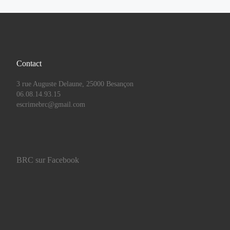
Contact
3 rue Auguste Delaune, 25000 Besançon
06.08.14.93.15
escrimebrc@gmail.com
BRC sur Facebook