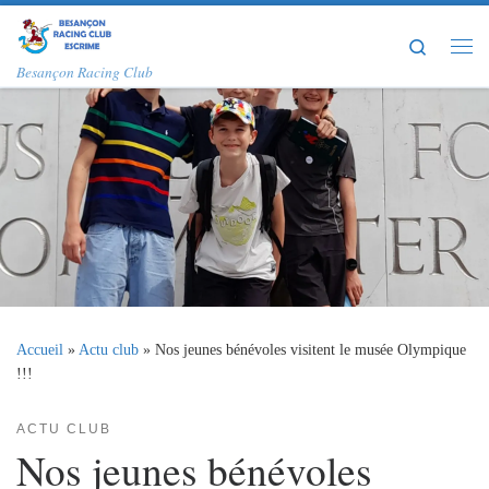
Passer au contenu
Search
Me
Besançon Racing Club
Accueil
»
Actu club
»
Nos jeunes bénévoles visitent le musée Olympique
!!!
ACTU CLUB
Nos jeunes bénévoles