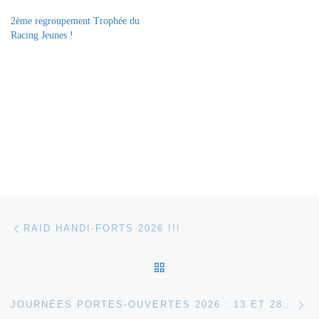
2ème regroupement Trophée du
Racing Jeunes !
Parcourir les articles
Article précédent
RAID HANDI-FORTS 2026 !!!
RETOUR À LA LISTE DES
Ar
JOURNÉES PORTES-OUVERTES 2026 : 13 ET 28 JUIN !