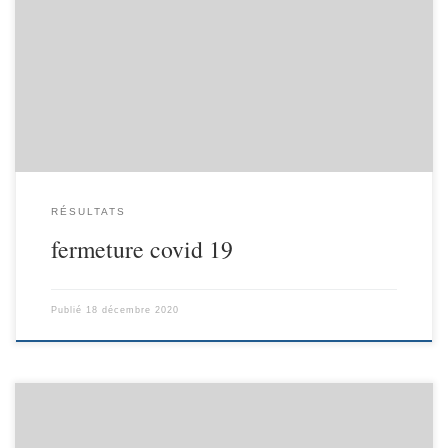
La reprise à été de courte durée ! Rendez-vous en 2021…Au vu de
l’évolution de la situation sanitaire dans le département, Joël
MATHURIN, préfet du Doubs, a décidé l’interdiction d’ouverture
des établissements sportifs couverts pour les activités extrascolaires
à compter du 16 décembre
RÉSULTATS
fermeture covid 19
Publié
18 décembre 2020