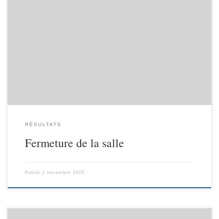
Bonjour à tous, Le club va devoir fermer ses portes quelques
temps… on espère que la situation sanitaire va s’améliorer pour
vous retrouver le plus vite possible . Les entraînements sont
suspendus à partir du 2 novembre pour une durée minimale de 4
semaines. Nous espérons vous retrouver tous le […]
RÉSULTATS
Fermeture de la salle
Publié
1 novembre 2020