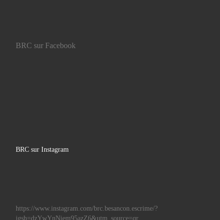
BRC sur Facebook
BRC sur Instagram
https://www.instagram.com/brc.besancon.escrime/?
igsh=dzYwYnNiem95azZ6&utm_source=qr