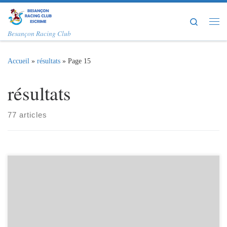
Passer au contenu
Search
Me
Besançon Racing Club
Accueil
»
résultats
»
Page 15
résultats
77 articles